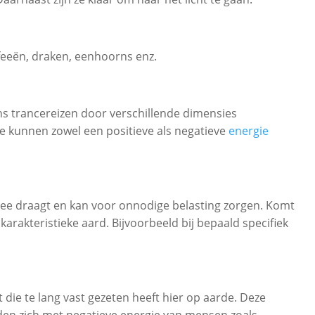
 feeën, draken, eenhoorns enz.
s trancereizen door verschillende dimensies
e kunnen zowel een positieve als negatieve
energie
e mee draagt en kan voor onnodige belasting zorgen. Komt
arakteristieke aard. Bijvoorbeeld bij bepaald specifiek
 die te lang vast gezeten heeft hier op aarde. Deze
den zich met negatieve energie van mensen zoals