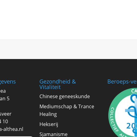
gevens
Gezondheid &
Beroeps-ve
Vitaliteit
hea
Chinese geneeskunde
an 5
Mediumschap & Trance
sveer
Healing
4 10
Hekserij
-althea.nl
Sjamanisme