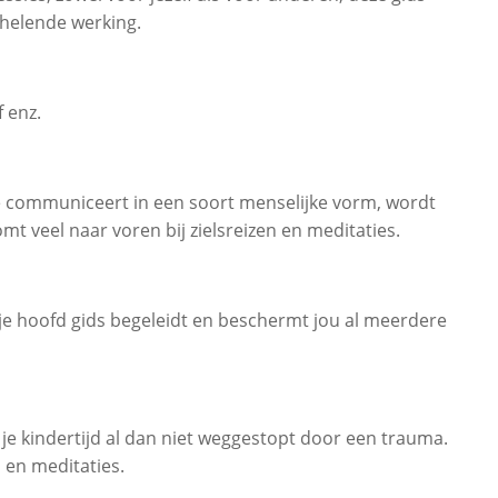
 helende werking.
f enz.
 je communiceert in een soort menselijke vorm, wordt
t veel naar voren bij zielsreizen en meditaties.
r, je hoofd gids begeleidt en beschermt jou al meerdere
it je kindertijd al dan niet weggestopt door een trauma.
n en meditaties.