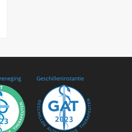
reneging
Geschilleninstantie