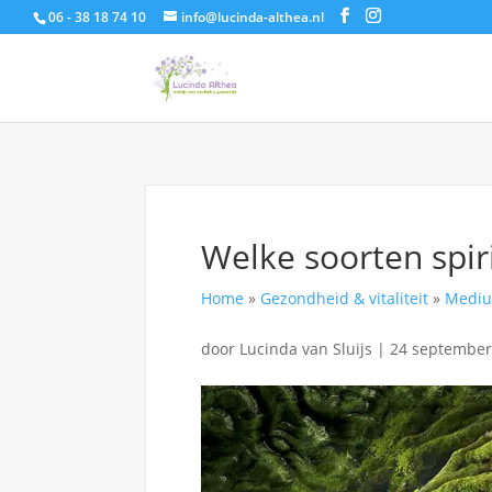
06 - 38 18 74 10
info@lucinda-althea.nl
Welke soorten spir
Home
»
Gezondheid & vitaliteit
»
Mediu
door
Lucinda van Sluijs
|
24 september