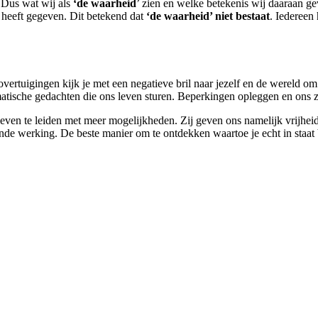
 Dus wat wij als
‘de waarheid
’ zien en welke betekenis wij daaraan ge
 heeft gegeven. Dit betekend dat
‘de waarheid’ niet bestaat
. Iedereen
tuigingen kijk je met een negatieve bril naar jezelf en de wereld om j
matische gedachten die ons leven sturen. Beperkingen opleggen en ons z
leven te leiden met meer mogelijkheden. Zij geven ons namelijk vrijhei
 werking. De beste manier om te ontdekken waartoe je echt in staat bent 