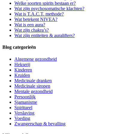
Welke soorten spirits bestaan er?
Wat zijn psychosomatische klachten?
Wat is T.A.C.T. methode?
Wat betekent NIVEA?
Wat is een aura?
Wat zijn chakra’s?
Wat zijn entiteiten & auralifters?
Blog categorieën
Algemene gezondheid
Hekserij
Kinderen
Kruiden
Medicinale dranken
Medicinale siropen
Mentale gezondheid
Persoonlijk
Sjamanisme
Spiritueel
Verslaving
Voeding
Zwangerschap & bevalling