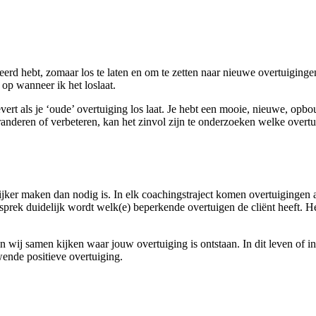
eerd hebt, zomaar los te laten en om te zetten naar nieuwe overtuigingen
 op wanneer ik het loslaat.
levert als je ‘oude’ overtuiging los laat. Je hebt een mooie, nieuwe, op
anderen of verbeteren, kan het zinvol zijn te onderzoeken welke overtuig
ijker maken dan nodig is. In elk coachingstraject komen overtuigingen 
n gesprek duidelijk wordt welk(e) beperkende overtuigen de cliënt heeft.
wij samen kijken waar jouw overtuiging is ontstaan. In dit leven of i
nde positieve overtuiging.