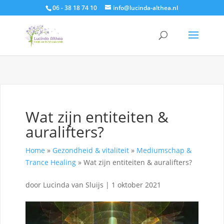
06 - 38 18 74 10
info@lucinda-althea.nl
Wat zijn entiteiten &
auralifters?
Home
»
Gezondheid & vitaliteit
»
Mediumschap &
Trance Healing
»
Wat zijn entiteiten & auralifters?
door
Lucinda van Sluijs
|
1 oktober 2021