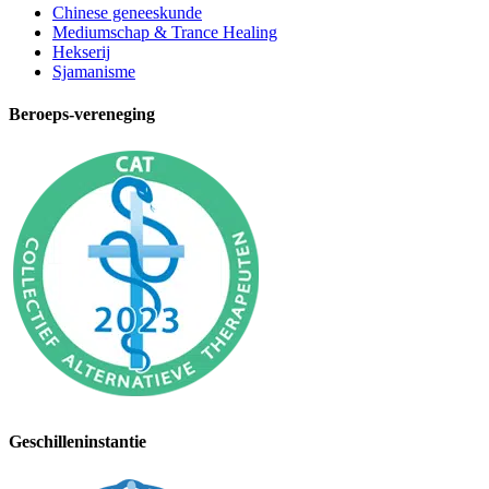
Chinese geneeskunde
Mediumschap & Trance Healing
Hekserij
Sjamanisme
Beroeps-vereneging
Geschilleninstantie