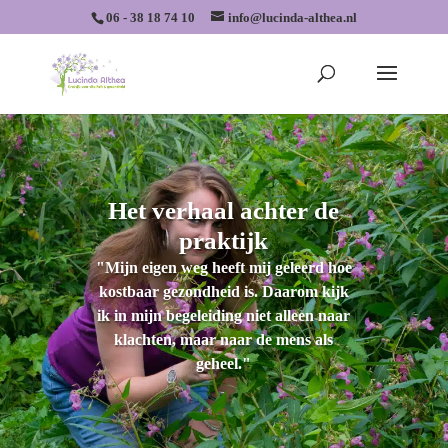
06 - 38 18 74 10
info@lucinda-althea.nl
Het verhaal achter de
praktijk
"Mijn eigen weg heeft mij geleerd hoe
kostbaar gezondheid is. Daarom kijk
ik in mijn begeleiding niet alleen naar
klachten, maar naar de mens als
geheel."