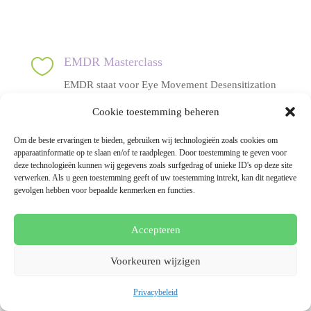


EMDR Masterclass
EMDR staat voor Eye Movement Desensitization
& Reprocessing. Het is een therapievorm om
Cookie toestemming beheren
emoties van
ingrijpende gebeurtenis
en/of
trauma’s
te
neutraliseren
.
Om de beste ervaringen te bieden, gebruiken wij technologieën zoals cookies om
apparaatinformatie op te slaan en/of te raadplegen. Door toestemming te geven voor
deze technologieën kunnen wij gegevens zoals surfgedrag of unieke ID's op deze site

Guasha
verwerken. Als u geen toestemming geeft of uw toestemming intrekt, kan dit negatieve
gevolgen hebben voor bepaalde kenmerken en functies.
Guasha is een
schraaptechniek
die op een
eenvoudige manier stagnaties oplost en de
circulatie op gang brengt. Door het schrapen van
Accepteren
de huid met een Guasha steen, wordt de
doorbloeding
in het
bindweefsel gestimuleerd
en
Voorkeuren wijzigen
worden
afvalstoffen losgemaakt
.
Privacybeleid