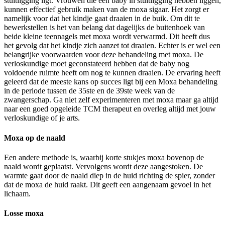
stuitligging ligt. Vrouwen die een baby in stuitligging hebben liggen,
kunnen effectief gebruik maken van de moxa sigaar. Het zorgt er
namelijk voor dat het kindje gaat draaien in de buik. Om dit te
bewerkstellen is het van belang dat dagelijks de buitenhoek van
beide kleine teennagels met moxa wordt verwarmd. Dit heeft dus
het gevolg dat het kindje zich aanzet tot draaien. Echter is er wel een
belangrijke voorwaarden voor deze behandeling met moxa. De
verloskundige moet geconstateerd hebben dat de baby nog
voldoende ruimte heeft om nog te kunnen draaien. De ervaring heeft
geleerd dat de meeste kans op succes ligt bij een Moxa behandeling
in de periode tussen de 35ste en de 39ste week van de
zwangerschap. Ga niet zelf experimenteren met moxa maar ga altijd
naar een goed opgeleide TCM therapeut en overleg altijd met jouw
verloskundige of je arts.
Moxa op de naald
Een andere methode is, waarbij korte stukjes moxa bovenop de
naald wordt geplaatst. Vervolgens wordt deze aangestoken. De
warmte gaat door de naald diep in de huid richting de spier, zonder
dat de moxa de huid raakt. Dit geeft een aangenaam gevoel in het
lichaam.
Losse moxa