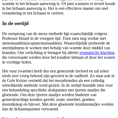
warmte in het lichaam aanwezig is. Of juist wanneer er teveel koude
in het lichaam aanwezig is. Het is een effectieve manier om snel
verandering in het lichaam te creëren.
In de oertijd
De oorsprong van de moxa methode ligt waarschijnlijk volgens
Professor Huard in de vroegere tijd. Toen men nog werkte met
stenennaalden(acupunctuurnaalden). Waarschijnlijk probeerde de
steentijdmens te werken met behulp van warmte door middel van
branden. Om verlichting te brengen bij allerlei
reumatische klachten
,
die veroorzaakt werden door het koudere klimaat of door het wonen
in vochtige holen.
Het vuur (warmte) heeft dus een genezende invloed en zal zeker
reeds zeer vroeg bekend zijn geweest in de oudheid. Zo staat ook in
de Gele Keizer vermeld dat het moxabranden als een volledig
ontwikkelde methode werd gezien. In de oertijd brandde men voor
een behandeling specifieke drukpunten met ijzeren staafjes die
gloeiende. Om deze ijzeren staafjes werden bladeren van
geneeskrachtige kruiden gerold, zoals: moerbei, gember,
monnikskap en bijvoet. Met deze gloeiende kruidenstaafjes werden
dan de lichaamspunten verwarmd.