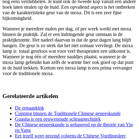
nog eens verdubbelen. Je kunt ook de tweede kop vanuit een andere
hoek laten stralen op de huid. Een opvallend aspect is het ontbreken
van de karakteristieke geur van de moxa. Dit is een zeer fijne
bijkomstigheid.
Wanneer je meerdere malen per dag, of per week werkt met moxa
binnen de praktijk. Zal er een indringende geur ontstaan in de
praktijkruimte. Het nadeel daarvan in dat de geur dagen lang blijft
hangen. De geur is zo sterk dat het niet zomaar vervliegt. De moxa
lamp is totaal geurloos wat voor veel therapeuten een uitkomst is.
Wanneer je nog één of meerdere naaldjes plaatst, wanneer je de
moxa lamp gebruikt kan zelfs de warmte hier ook goed op dat punt
in de huid trekken. Kortom een moxa lamp is een prima vervanger
voor de traditionele moxa.
Gerelateerde artikelen
De orgaanklok
Cupping binnen de Traditionele Chinese geneeskunde
Guasha is een eeuwenoude schraaptechniek
De Chinese geneeskunde is gebaseerd op de theorie van Yin
en Yang
Eet jezelf weer gezond volgens de Chinese Voedingsleer