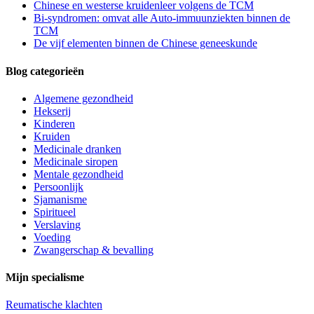
Chinese en westerse kruidenleer volgens de TCM
Bi-syndromen: omvat alle Auto-immuunziekten binnen de
TCM
De vijf elementen binnen de Chinese geneeskunde
Blog categorieën
Algemene gezondheid
Hekserij
Kinderen
Kruiden
Medicinale dranken
Medicinale siropen
Mentale gezondheid
Persoonlijk
Sjamanisme
Spiritueel
Verslaving
Voeding
Zwangerschap & bevalling
Mijn specialisme
Reumatische klachten