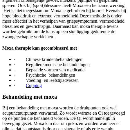
algemeen onbehagelijk gevoel, littekens, pijnlijke en gespannen
spieren. Ook bij (sport)blessures heeft Moxa een heilzame werking.
Het is niet toegestaan om Moxa te gebruiken bij koorts. Evenals bij
hoge bloeddruk en extreme vermoeidheid.Deze methode is onder
meer effectief in het verhelpen van griepsymptomen, vermoeidheid,
blessures en gewrichtspijn. Daarnaast kan moxa therapie tevens
worden gebruikt om de kans op een stuitligging gedurende de
zwangerschap te verkleinen.
Moxa therapie kan gecombineerd met
· Chinese kruidenbehandelingen
· Reguliere medische behandelingen
· Bepaalde vormen van medicatie
· Psychische behandelingen
· Voeding- en leefstijladviezen
·
Cupping
Behandeling met moxa
Bij een behandeling met moxa worden de drukpunten ook wel
acupunctuurpunten verwarmd. Zo wordt warmte en Qi toegevoegd
op de punten die behandeld worden. De Qi wordt namelijk in
beweging gezet. Moxa kan daarom gekozen worden wanneer er
pijn is, dat is ontstaan is door een stagnatie of als er te weinig