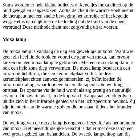
Soms worden er hele kleine bolletjes of kegeltjes moxa direct op de
huid gelegd en aangestoken. Zodra de cliënt de warmte voelt neemt
de therapeut met een snelle beweging het korreltje of het kegeltje
weg. Het is namelijk niet de bedoeling dat de huid van de cliënt
verbrand! Deze methode dient met zorgvuldig uit te voeren.
Moxa lamp
De moxa lamp is vandaag de dag een geweldige uitkomt. Want wie
geen zin heeft in de rook en vooral de geur van moxa, kan ervoor
kiezen om een moxa lamp te gebruiken. Met een moxa lamp kun je
ook een hele zone diep verwarmen. De moxa lamp bestaat uit een
infrarood lichtbron, die een keramiekplaat verhit. In deze
keramiekplaat zitten aanwezige mineralen, zij beïnvloeden de
infraroodstraling, waardoor een betere therapeutische werking
ontstaat. De opname via de huid wordt als erg prettig en natuurlijk
ervaren. De zwarte plaat, in de kop van het apparaat, zendt golven
uit die zich in het infrarode gebied van het lichtspectrum bevindt. Zij
zijn identiek aan de warmte golven die ontstaan tijdens het branden
van moxa.
De werking van de moxa lamp is ongeveer hetzelfde als het branden
van moxa. Het meest duidelijke verschil is dat er met deze lamp een
veel groter gebied kan behandelen. De tweede lampenkop kan dit