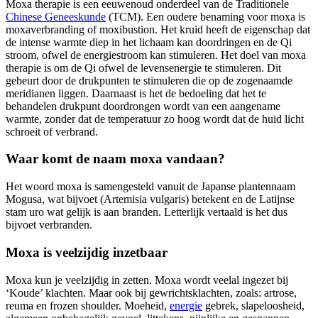
Moxa therapie is een eeuwenoud onderdeel van de Traditionele
Chinese Geneeskunde
(TCM). Een oudere benaming voor moxa is
moxaverbranding of moxibustion. Het kruid heeft de eigenschap dat
de intense warmte diep in het lichaam kan doordringen en de Qi
stroom, ofwel de energiestroom kan stimuleren. Het doel van moxa
therapie is om de Qi ofwel de levensenergie te stimuleren. Dit
gebeurt door de drukpunten te stimuleren die op de zogenaamde
meridianen liggen. Daarnaast is het de bedoeling dat het te
behandelen drukpunt doordrongen wordt van een aangename
warmte, zonder dat de temperatuur zo hoog wordt dat de huid licht
schroeit of verbrand.
Waar komt de naam moxa vandaan?
Het woord moxa is samengesteld vanuit de Japanse plantennaam
Mogusa, wat bijvoet (Artemisia vulgaris) betekent en de Latijnse
stam uro wat gelijk is aan branden. Letterlijk vertaald is het dus
bijvoet verbranden.
Moxa is veelzijdig inzetbaar
Moxa kun je veelzijdig in zetten. Moxa wordt veelal ingezet bij
‘Koude’ klachten. Maar ook bij gewrichtsklachten, zoals: artrose,
reuma en frozen shoulder. Moeheid,
energie
gebrek, slapeloosheid,