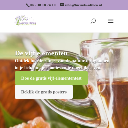
06 - 38 18 74 10
info@lucinda-althea.nl
De vijf elementen
Ontdek hoe de ritmes van de natuur terugkomen
in je lichaam, je emoties en je dagelijks leven.
Doe de gratis vijf-elemententest
Bekijk de gratis posters