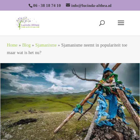
06 - 38 18 74 10
info@lucinda-althea.nl
Home
»
Blog
»
Sjamanisme
»
Sjamanisme neemt in populariteit toe
maar wat is het nu?