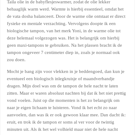
Taila olie in de babyflesjeswarmer, zodat de olie lekker
behaaglijk warm werd. Warmte is hierbij essentieel, omdat het
de vata dosha balanceert. Door de warme olie ontstaat er direct
fysieke en mentale verzachting. Vervolgens doopte ik een
biologische tampon, van het merk Yoni, in de warme olie tot
deze helemaal volgezogen was. Het is belangrijk om hierbij
geen maxi-tampons te gebruiken. Na het plassen bracht ik de
tampon ongeveer 7 centimeter diep in, zoals je normaal ook
zou doen.
Mocht je bang zijn voor vlekken in je beddengoed, dan kun je
eventueel een biologisch inlegkruisje of maandverbandje
dragen. Mijn doel was om de tampon de hele nacht te laten
zitten. Maar er waren absoluut nachten bij dat ik het niet prettig
vond voelen. Juist op die momenten is het zo belangrijk om
naar je eigen lichaam te luisteren. Vond ik het echt zo naar
aanvoelen, dan was ik er ook gewoon klaar mee. Dan dacht ik:
eruit, en trok ik de tampon er soms al ver voor de twintig
minuten uit. Als ik het wel volhield maar niet de hele nacht