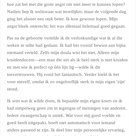
hoe zat het met die grote angst om niet meer te kunnen lopen?
Nadien liep ik weliswaar wat moeilijker, maar de volgende dag
ging het alweer een stuk beter. Ik kon gewoon lopen. Mijn
angst bleek onterecht; het was allemaal helemaal goed gegaan.
Pas na de geboorte vertelde ik de verloskundige wat ik al die
weken in stilte had gedaan. Ik had het vooraf bewust aan bijna
niemand verteld. Zelfs mijn doula wist het niet. Alleen mijn
kruidendocent—een man die net als ik heel sterk is met kruiden
en met wie ik perfect op één lijn lig—wilde ik dit
toevertrouwen. Hij vond het fantastisch. Verder hield ik het
voor mezelf, omdat ik zo ongelooflijk sterk in mijn eigen 'zijn'
stond.
Ik wist wat ik wilde doen, ik bepaalde mijn eigen koers en ik
had simpelweg geen zin in tegengas of meningen van anderen.
Iedere zwangerschap is uniek. Wat voor mij goed voelde en
goed heeft uitgepakt, hoeft niet automatisch voor iemand
anders passend te zijn. Ik deel hier mijn persoonlijke ervaring,