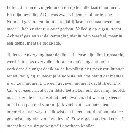
Ik heb dit ritueel volgehouden tot op het allerlaatste moment.
En mijn bevalling? Die was zwaar, intens en duurde lang.
Normaal gesproken duurt een uitdrijffase maximaal twee uur,
maar ik heb er vier uur over gedaan. Volledig op eigen kracht.
Achteraf gezien zat de vertraging niet in mijn weefsel, maar in
een diepe, mentale blokkade.
Tijdens de overgang naar de diepe, intense pijn die ik ervaarde,
werd ik ineens overvallen door een oude angst uit mijn
verleden: die angst dat ik na de bevalling niet meer zou kunnen
lopen, terug bij af. Moet je je voorstellen hoe heftig dat mentaal
is op zo'n moment. Op een gegeven moment dacht ik echt:
ik
kan niet meer
. Heel even flitste het ziekenhuis door mijn hoofd,
maar ik wilde daar absoluut niet bevallen; dat was nog steeds
totaal niet passend voor mij. Ik voelde me zo ontzettend
beroerd en ver weg, dat ik wist dat ik een autorit of ambulance
gevoelsmatig niet zou 'overleven'. Er was geen andere keuze. Ik
moest hier nu simpelweg zélf doorheen knallen.