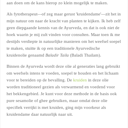
aan doen om de kans hierop zo klein mogelijk te maken.
Als fytotherapeut—of zeg maar gerust 'kruidendame'—zit het in
mijn natuur om naar de kracht van planten te kijken. Ik heb zelf
geen diepgaande kennis van de Ayurveda, en dat is ook niet de
hoek waarin je mij zult vinden voor consulten. Maar toen ik me
destijds verdiepte in natuurlijke manieren om het weefsel soepel
te maken, stuitte ik op een traditionele Ayurvedische
kruidenolie genaamd
Baladir Taila
(Baladi Thailam).
Binnen de Ayurveda wordt deze olie al generaties lang gebruikt
om weefsels intens te voeden, soepel te houden en het lichaam
voor te bereiden op de bevalling. De
kruiden
in deze olie
worden traditioneel gezien als verwarmend en voedend voor
het bekkengebied. Je kunt voor deze methode in de basis ook
pure sesamolie of ghee gebruiken, maar omdat deze olie
specifiek verrijkt is met kruiden, ging mijn voorkeur als
kruidendame daar natuurlijk naar uit.