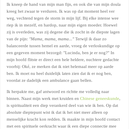
Ik kneep de hand van mijn man fijn, en ook die van mijn doula
kreeg het zwaar te verduren. Ik was op dat moment heel ver
weg, vechtend tegen de storm in mijn lijf. Bij elke intense wee
riep ik in mezelf, en hardop, naar mijn eigen moeder. Hoewel
zij is overleden, was zij degene die ik zocht in de diepste lagen
van de pijn:
"Mama, mama, mama..."
Terwijl ik daar zo
balanceerde tussen hemel en aarde, vroeg de verloskundige op
een gegeven moment bezorgd: "Lucinda, ben je er nog?" In
mijn hoofd flitste er direct een hele heldere, nuchtere gedachte
voorbij: Oké, ze merken dat ik niet helemaal meer op aarde
ben. Ik moet nu heel duidelijk laten zien dat ik er nog ben,
voordat ze dadelijk een ambulance gaan bellen.
Ik herpakte me, gaf antwoord en richtte me volledig naar
binnen. Naast mijn werk met kruiden en
Chinese geneeskunde
,
is spiritualiteit een diep verankerd deel van wie ik ben. Op dat
absolute dieptepunt wist ik dat ik het niet meer alleen op
menselijke kracht kon redden. Ik maakte in mijn hoofd contact
met een spirituele oerkracht waar ik een diepe connectie mee