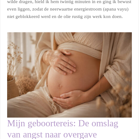
wilde dragen, hield ik hem twintig minuten in en ging ik bewust
even liggen, zodat de neerwaartse energiestroom (apana vayu)
niet geblokkeerd werd en de olie rustig zijn werk kon doen.
Mijn geboortereis: De omslag
van angst naar overgave