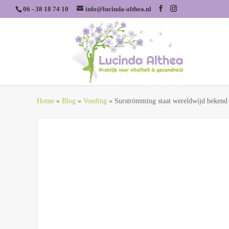
06 - 38 18 74 10
info@lucinda-althea.nl
Home
»
Blog
»
Voeding
»
Surströmming staat wereldwijd bekend 