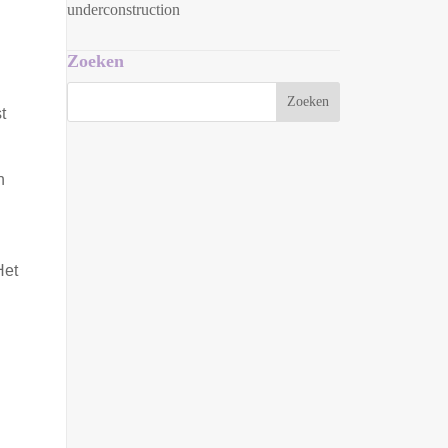
underconstruction
Zoeken
t
n
Het