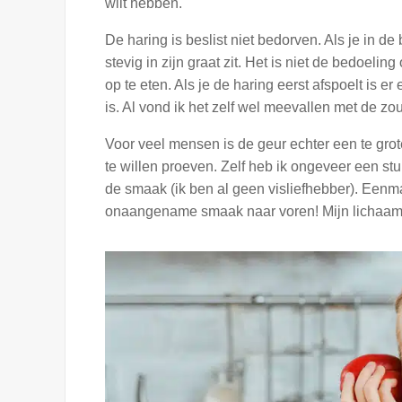
wilt hebben.
De haring is beslist niet bedorven. Als je in de
stevig in zijn graat zit. Het is niet de bedoelin
op te eten. Als je de haring eerst afspoelt is 
is. Al vond ik het zelf wel meevallen met de z
Voor veel mensen is de geur echter een te grot
te willen proeven. Zelf heb ik ongeveer een st
de smaak (ik ben al geen visliefhebber). Ee
onaangename smaak naar voren! Mijn lichaam sp