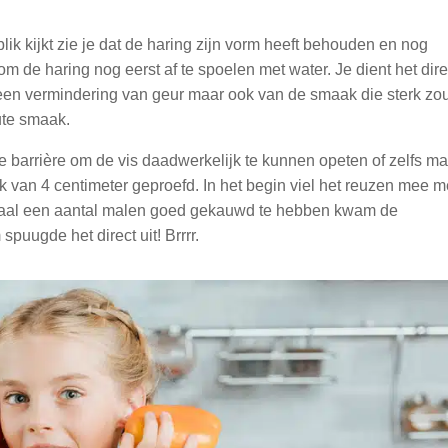
 blik kijkt zie je dat de haring zijn vorm heeft behouden en nog
g om de haring nog eerst af te spoelen met water. Je dient het dire
er een vermindering van geur maar ook van de smaak die sterk zou
oute smaak.
e barrière om de vis daadwerkelijk te kunnen opeten of zelfs m
uk van 4 centimeter geproefd. In het begin viel het reuzen mee m
nmaal een aantal malen goed gekauwd te hebben kwam de
uugde het direct uit! Brrrr.