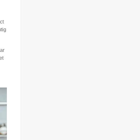
ct
tig
aar
et