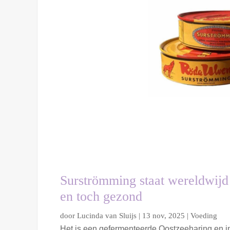
Surströmming staat wereldwijd
en toch gezond
door
Lucinda van Sluijs
|
13 nov, 2025
|
Voeding
Het is een gefermenteerde Oostzeeharing en in