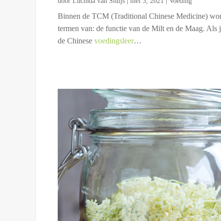
door
Lucinda van Sluijs
|
mei 3, 2021
|
Voeding
Binnen de TCM (Traditional Chinese Medicine) word
termen van: de functie van de Milt en de Maag. Als
de Chinese
voedingsleer
…