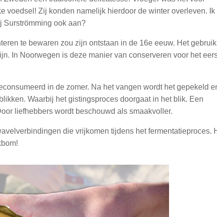
 voedsel! Zij konden namelijk hierdoor de winter overleven. Ik
jij Surströmming ook aan?
eren te bewaren zou zijn ontstaan in de 16e eeuw. Het gebruik
zijn. In Noorwegen is deze manier van conserveren voor het eers
geconsumeerd in de zomer. Na het vangen wordt het gepekeld e
likken. Waarbij het gistingsproces doorgaat in het blik. Een
. Door liefhebbers wordt beschouwd als smaakvoller.
velverbindingen die vrijkomen tijdens het fermentatieproces. 
nkbom!