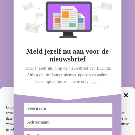
Geschilleninstantie
Meld jezelf nu aan voor de
nieuwsbrief
Schrijf jezelf nu in op de nieuwsbrief van Lucinda
Althea om het laatste nieuws, updates en andere
leuke tips en informatie te ontvangen.
Cookie toestemming beheren
Om de beste ervaringen te bieden, gebruiken wij technologieën zoals cookies om
apparaatinformatie op te slaan en/of te raadplegen. Door toestemming te geven voor
deze technologieën kunnen wij gegevens zoals surfgedrag of unieke ID's op deze site
verwerken. Als u geen toestemming geeft of uw toestemming intrekt, kan dit negatieve
gevolgen hebben voor bepaalde kenmerken en functies.
Algemene voorwaarden
Disclaimer
Privacybeleid