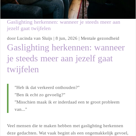
Gaslighting herkennen: wanneer je steeds meer aan
jezelf gaat twijfelen
door
Lucinda van Sluijs
|
8 jun, 2026
|
Mentale gezondheid
Gaslighting herkennen: wanneer
je steeds meer aan jezelf gaat
twijfelen
"Heb ik dat verkeerd onthouden?"
"Ben ik echt zo gevoelig?"
"Misschien maak ik er inderdaad een te groot probleem
van..."
Veel mensen die te maken hebben met gaslighting herkennen
deze gedachten. Wat vaak begint als een ongemakkelijk gevoel,