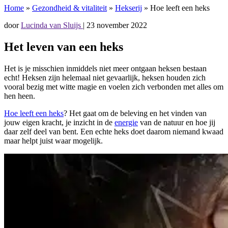
Home
»
Gezondheid & vitaliteit
»
Hekserij
»
Hoe leeft een heks
door
Lucinda van Sluijs
|
23 november 2022
Het leven van een heks
Het is je misschien inmiddels niet meer ontgaan heksen bestaan
echt! Heksen zijn helemaal niet gevaarlijk, heksen houden zich
vooral bezig met witte magie en voelen zich verbonden met alles om
hen heen.
Hoe leeft een heks
? Het gaat om de beleving en het vinden van
jouw eigen kracht, je inzicht in de
energie
van de natuur en hoe jij
daar zelf deel van bent. Een echte heks doet daarom niemand kwaad
maar helpt juist waar mogelijk.