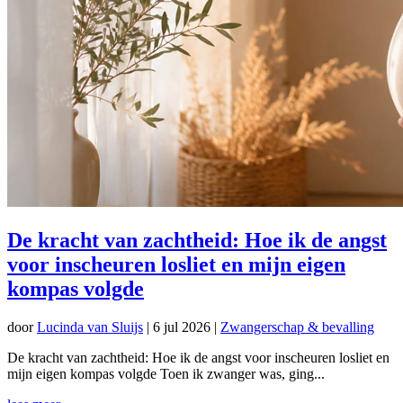
De kracht van zachtheid: Hoe ik de angst
voor inscheuren losliet en mijn eigen
kompas volgde
door
Lucinda van Sluijs
|
6 jul 2026
|
Zwangerschap & bevalling
De kracht van zachtheid: Hoe ik de angst voor inscheuren losliet en
mijn eigen kompas volgde Toen ik zwanger was, ging...