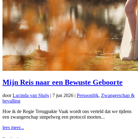
Mijn Reis naar een Bewuste Geboorte
door
Lucinda van Sluijs
|
7 jun 2026
|
Persoonlijk
,
Zwangerschap &
bevalling
Hoe ik de Regie Terugpakte Vaak wordt ons verteld dat we tijdens
een zwangerschap simpelweg een protocol moeten...
lees meer...