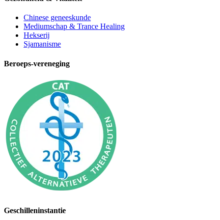
Chinese geneeskunde
Mediumschap & Trance Healing
Hekserij
Sjamanisme
Beroeps-vereneging
Geschilleninstantie