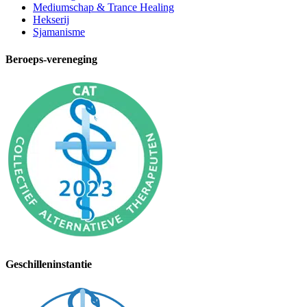
Mediumschap & Trance Healing
Hekserij
Sjamanisme
Beroeps-vereneging
Geschilleninstantie