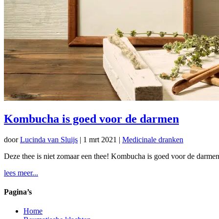
Kombucha is goed voor de darmen
door
Lucinda van Sluijs
|
1 mrt 2021
|
Medicinale dranken
Deze thee is niet zomaar een thee! Kombucha is goed voor de darmen. 
lees meer...
Pagina’s
Home