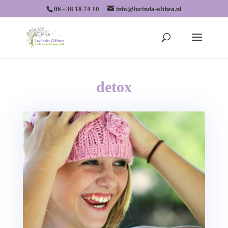
06 - 38 18 74 10
info@lucinda-althea.nl
detox