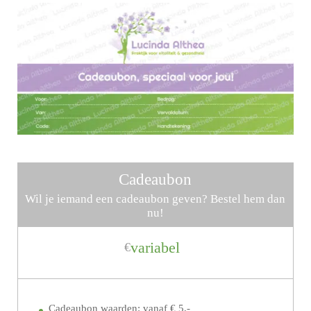
Cadeaubon
Wil je iemand een cadeaubon geven? Bestel hem dan
nu!
variabel
€
Cadeaubon waarden: vanaf € 5,-