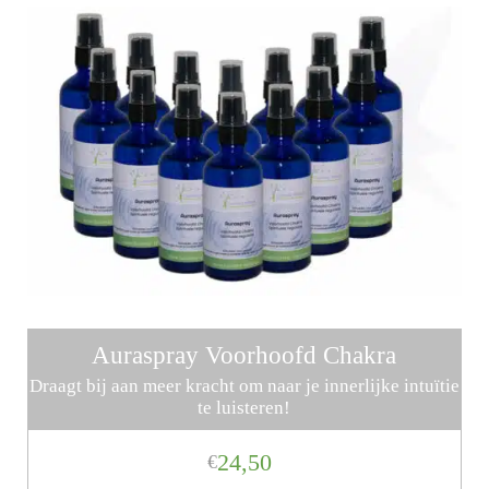
Auraspray Voorhoofd Chakra
Draagt bij aan meer kracht om naar je innerlijke intuïtie
te luisteren!
24,50
€