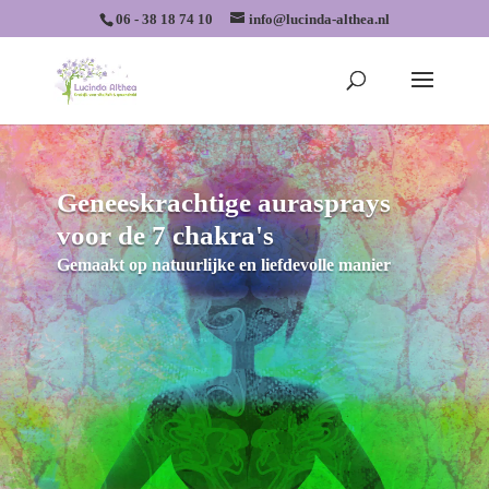
06 - 38 18 74 10
info@lucinda-althea.nl
Geneeskrachtige aurasprays
voor de 7 chakra's
Gemaakt op natuurlijke en liefdevolle manier