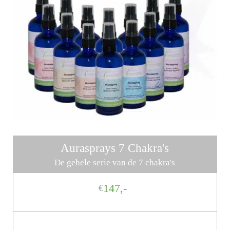
Aurasprays 7 Chakra's
De gehele serie van de 7 chakra's
147,-
€